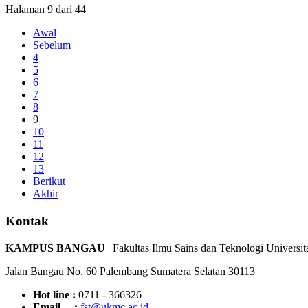
Halaman 9 dari 44
Awal
Sebelum
4
5
6
7
8
9
10
11
12
13
Berikut
Akhir
Kontak
KAMPUS BANGAU
| Fakultas Ilmu Sains dan Teknologi Universi
Jalan Bangau No. 60 Palembang Sumatera Selatan 30113
Hot line :
0711 - 366326
Email :
fst@ukmc.ac.id