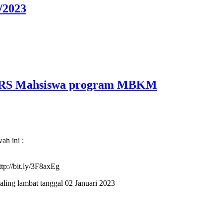
/2023
KRS Mahsiswa program MBKM
ah ini :
ttp://bit.ly/3F8axEg
aling lambat tanggal 02 Januari 2023